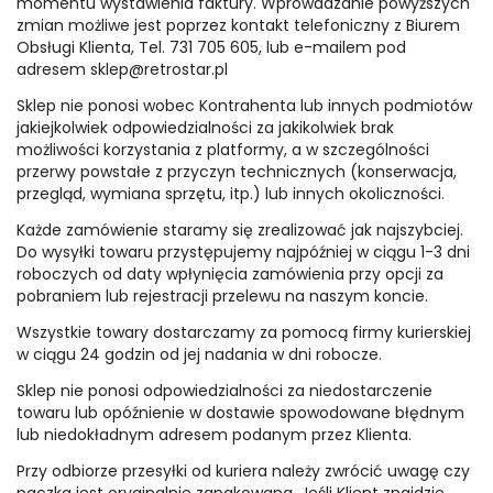
momentu wystawienia faktury. Wprowadzanie powyższych
zmian możliwe jest poprzez kontakt telefoniczny z Biurem
Obsługi Klienta, Tel. 731 705 605, lub e-mailem pod
adresem sklep@retrostar.pl
Sklep nie ponosi wobec Kontrahenta lub innych podmiotów
jakiejkolwiek odpowiedzialności za jakikolwiek brak
możliwości korzystania z platformy, a w szczególności
przerwy powstałe z przyczyn technicznych (konserwacja,
przegląd, wymiana sprzętu, itp.) lub innych okoliczności.
Każde zamówienie staramy się zrealizować jak najszybciej.
Do wysyłki towaru przystępujemy najpóźniej w ciągu 1-3 dni
roboczych od daty wpłynięcia zamówienia przy opcji za
pobraniem lub rejestracji przelewu na naszym koncie.
Wszystkie towary dostarczamy za pomocą firmy kurierskiej
w ciągu 24 godzin od jej nadania w dni robocze.
Sklep nie ponosi odpowiedzialności za niedostarczenie
towaru lub opóźnienie w dostawie spowodowane błędnym
lub niedokładnym adresem podanym przez Klienta.
Przy odbiorze przesyłki od kuriera należy zwrócić uwagę czy