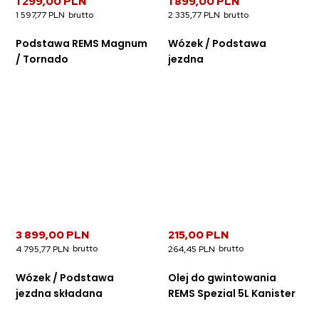
1 299,00 PLN
1 899,00 PLN
1 597,77 PLN
2 335,77 PLN
Podstawa REMS Magnum
Wózek / Podstawa
/ Tornado
jezdna
3 899,00 PLN
215,00 PLN
4 795,77 PLN
264,45 PLN
Wózek / Podstawa
Olej do gwintowania
jezdna składana
REMS Spezial 5L Kanister