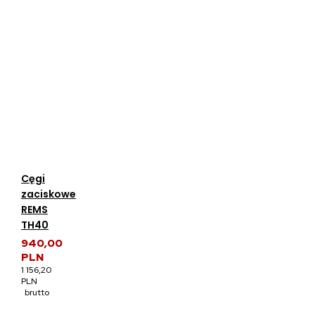
Cęgi
zaciskowe
REMS
TH40
940,00
PLN
1 156,20
PLN