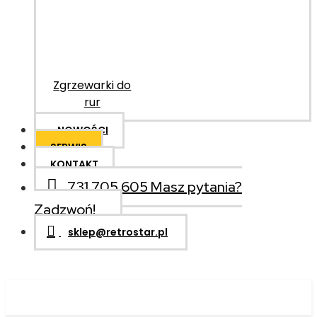
Zgrzewarki do
rur
NOWOŚCI
SERWIS
KONTAKT
731 705 605
Masz pytania?
Zadzwoń!
sklep@retrostar.pl