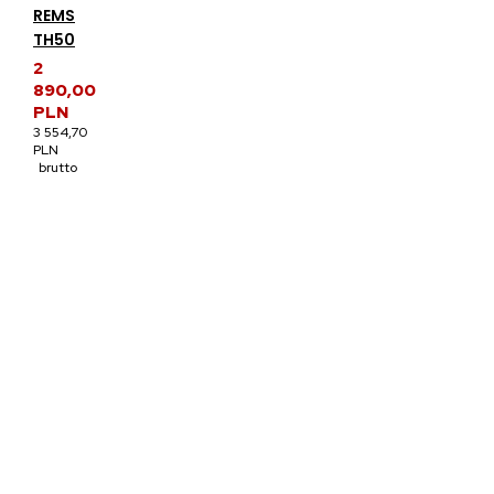
REMS
TH50
2
890,00
PLN
3 554,70
PLN