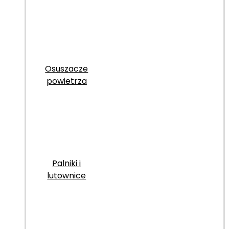
Osuszacze
powietrza
Palniki i
lutownice