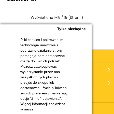
Wyświetlono 1-15 / 15 (Stron 1)
Tylko niezbędne
Pliki cookies i pokrewne im
technologie umożliwiają
poprawne działanie strony i
Obsługa klienta
pomagają nam dostosować
ofertę do Twoich potrzeb.
Możesz zaakceptować
Moje konto
wykorzystanie przez nas
wszystkich tych plików i
O nas
przejść do sklepu lub
dostosować użycie plików do
swoich preferencji, wybierając
Serwis i części
opcję "Zmień ustawienia".
Więcej informacji znajdziesz
w naszej
Potrzebujesz pomocy?