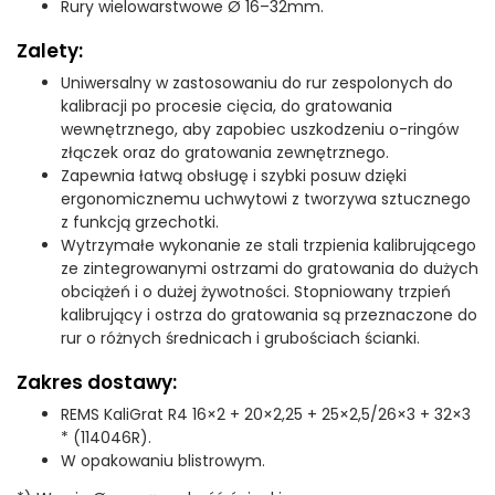
Rury wielowarstwowe Ø 16–32mm.
Zalety:
Uniwersalny w zastosowaniu do rur zespolonych do
kalibracji po procesie cięcia, do gratowania
wewnętrznego, aby zapobiec uszkodzeniu o-ringów
złączek oraz do gratowania zewnętrznego.
Zapewnia łatwą obsługę i szybki posuw dzięki
ergonomicznemu uchwytowi z tworzywa sztucznego
z funkcją grzechotki.
Wytrzymałe wykonanie ze stali trzpienia kalibrującego
ze zintegrowanymi ostrzami do gratowania do dużych
obciążeń i o dużej żywotności. Stopniowany trzpień
kalibrujący i ostrza do gratowania są przeznaczone do
rur o różnych średnicach i grubościach ścianki.
Zakres dostawy:
REMS KaliGrat R4 16×2 + 20×2,25 + 25×2,5/26×3 + 32×3
* (114046R).
W opakowaniu blistrowym.