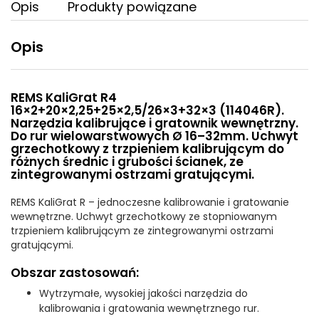
Opis
Produkty powiązane
Opis
REMS KaliGrat R4
16×2+20×2,25+25×2,5/26×3+32×3 (114046R).
Narzędzia kalibrujące i gratownik wewnętrzny.
Do rur wielowarstwowych Ø 16–32mm. Uchwyt
grzechotkowy z trzpieniem kalibrującym do
różnych średnic i grubości ścianek, ze
zintegrowanymi ostrzami gratującymi.
REMS KaliGrat R – jednoczesne kalibrowanie i gratowanie
wewnętrzne. Uchwyt grzechotkowy ze stopniowanym
trzpieniem kalibrującym ze zintegrowanymi ostrzami
gratującymi.
Obszar zastosowań:
Wytrzymałe, wysokiej jakości narzędzia do
kalibrowania i gratowania wewnętrznego rur.