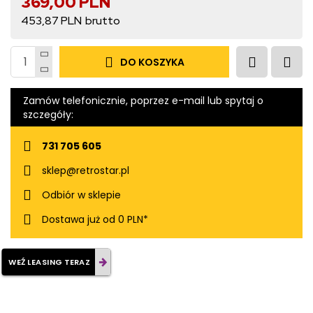
369,00 PLN
453,87 PLN
DO KOSZYKA
Zamów telefonicznie, poprzez e-mail lub spytaj o
szczegóły:
731 705 605
sklep@retrostar.pl
Odbiór w sklepie
Dostawa już od 0 PLN*
WEŹ LEASING TERAZ