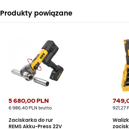
Produkty powiązane
5 680,00 PLN
749,
6 986,40 PLN
921,27 
Zaciskarka do rur
Walizk
REMS Akku-Press 22V
zacis