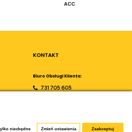
ACC
KONTAKT
Biuro Obsługi Klienta:
731 705 605
sklep@retrostar.pl
Formularz kontaktowy
ylko niezbędne
Zmień ustawienia
Zaakceptuj