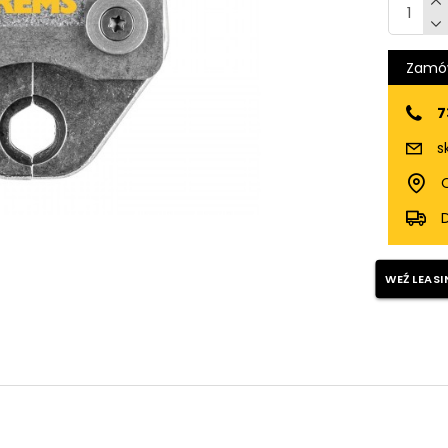
Zamów
7
s
O
WEŹ LEASI