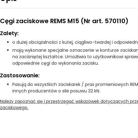
Cęgi zaciskowe REMS M15 (Nr art. 570110)
Zalety:
o dużej obciążalności z kutej, ciągliwo-twardej i odpowiedni
mają wykonane specjalne oznaczenie w konturze zaciskania
na zaciśniętej kształtce. Umożliwia to użytkownikowi spraw
odpowiednie cęgi do wykonania zacisku.
Zastosowanie:
Pasują do wszystkich zaciskarek / pras promieniowych REM
innych producentów o sile posuwu 32 kN.
Należy zapoznać się i przestrzegać wskazówek dotyczących p
zaciskowego.