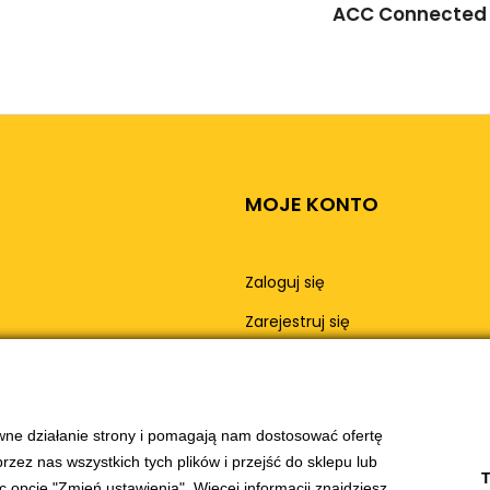
ACC Connected
MOJE KONTO
Zaloguj się
Zarejestruj się
Moje konto
Moje zamówienia
awne działanie strony i pomagają nam dostosować ofertę
ez nas wszystkich tych plików i przejść do sklepu lub
T
c opcję "Zmień ustawienia". Więcej informacji znajdziesz