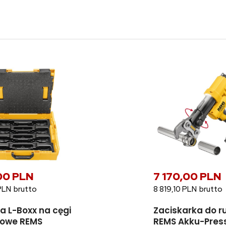
00 PLN
7 170,00 PLN
PLN
8 819,10 PLN
a L-Boxx na cęgi
Zaciskarka do r
kowe REMS
REMS Akku-Pres