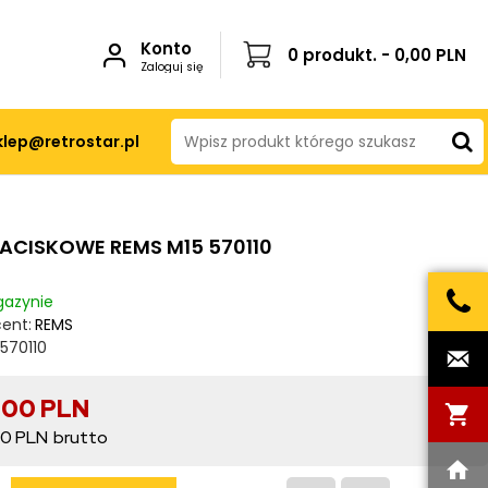
Konto
0 produkt. - 0,00 PLN
Zaloguj się
klep@retrostar.pl
ZACISKOWE REMS M15 570110
azynie
ent:
REMS
570110
,00 PLN
0 PLN