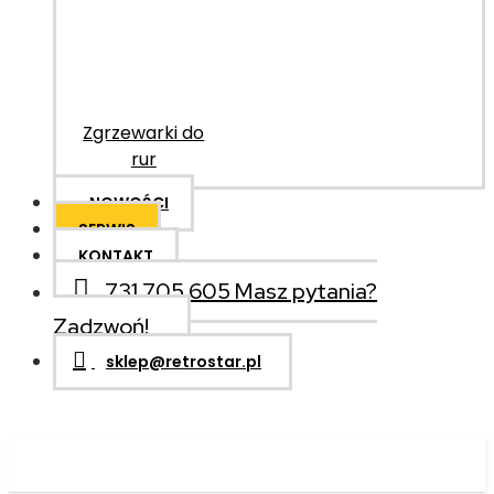
Zgrzewarki do
rur
NOWOŚCI
SERWIS
KONTAKT
731 705 605
Masz pytania?
Zadzwoń!
sklep@retrostar.pl