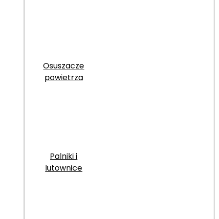
Osuszacze
powietrza
Palniki i
lutownice