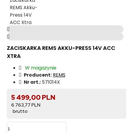
ZACISKARKA REMS AKKU-PRESS 14V ACC
XTRA
W magazynie
Producent:
REMS
Nr art.:
571014X
5 499,00 PLN
6 763,77 PLN