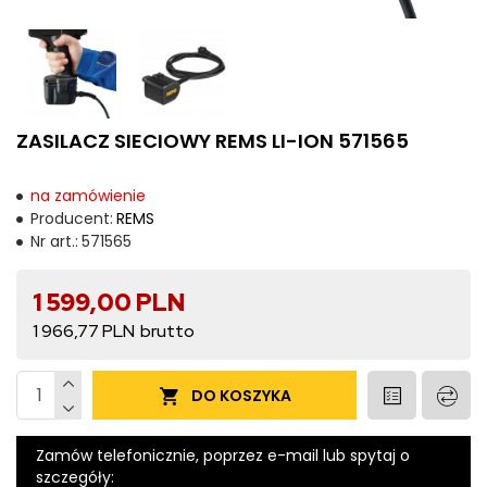
ZASILACZ SIECIOWY REMS LI-ION 571565
na zamówienie
Producent:
REMS
Nr art.:
571565
1 599,00 PLN
1 966,77 PLN
DO KOSZYKA
Zamów telefonicznie, poprzez e-mail lub spytaj o
szczegóły: