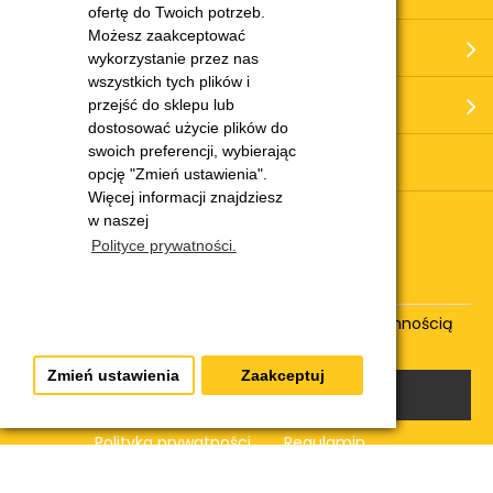
ofertę do Twoich potrzeb.
Możesz zaakceptować
Moje konto
wykorzystanie przez nas
wszystkich tych plików i
O nas
przejść do sklepu lub
dostosować użycie plików do
swoich preferencji, wybierając
Serwis i części
opcję "Zmień ustawienia".
Więcej informacji znajdziesz
w naszej
Potrzebujesz pomocy?
Polityce prywatności.
Zadzwoń! Tel. 731 705 605
Nasz zespół specjalistów produktowych z przyjemnością
udzieli fachowej porady.
Zmień ustawienia
Zaakceptuj
Obsługa klienta
Polityka prywatności
Regulamin
Sklep REMS © 2026