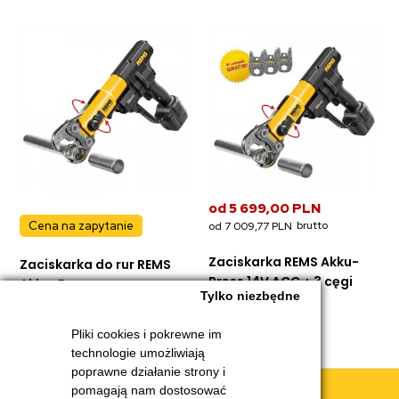
od
5 699,00 PLN
Cena na zapytanie
od
7 009,77 PLN
Zaciskarka REMS Akku-
Zaciskarka do rur REMS
Press 14V ACC + 3 cęgi
Akku-Press
Tylko niezbędne
Pliki cookies i pokrewne im
technologie umożliwiają
poprawne działanie strony i
Obsługa klienta
pomagają nam dostosować