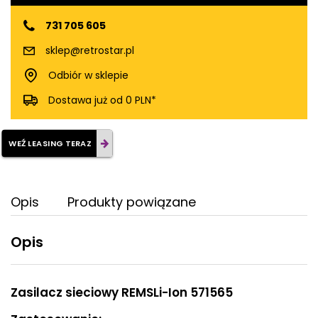
731 705 605
sklep@retrostar.pl
Odbiór w sklepie
Dostawa już od 0 PLN*
WEŹ LEASING TERAZ
Opis
Produkty powiązane
Opis
Zasilacz sieciowy REMSLi-Ion 571565