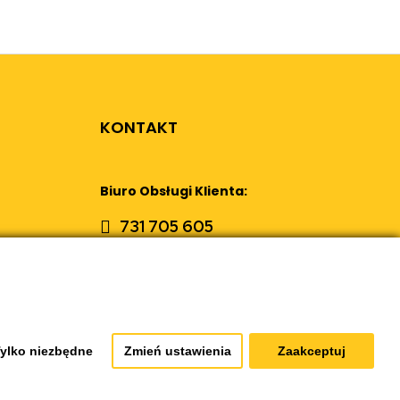
KONTAKT
Biuro Obsługi Klienta:
731 705 605
sklep@retrostar.pl
Formularz kontaktowy
ylko niezbędne
Zmień ustawienia
Zaakceptuj