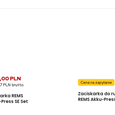
9,00 PLN
Cena na zapytanie
77 PLN
Zaciskarka do r
karka REMS
REMS Akku-Pres
Press SE Set