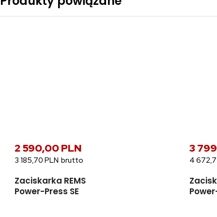
Produkty powiązane
2 590,00 PLN
3 79
3 185,70 PLN
4 672,
Zaciskarka REMS
Zacis
Power-Press SE
Power-