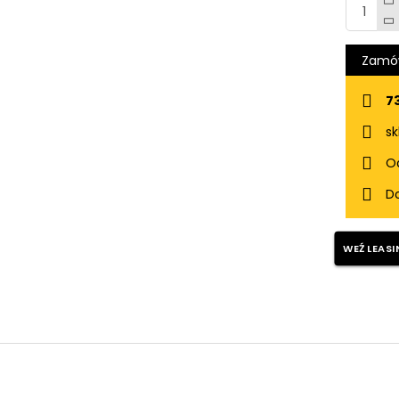
Zamów
7
sk
Od
Do
WEŹ LEASI