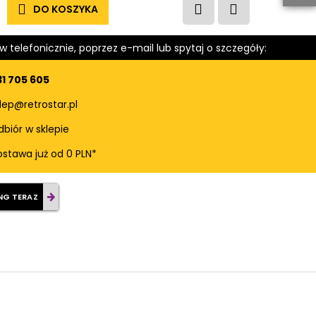
DO KOSZYKA
 telefonicznie, poprzez e-mail lub spytaj o szczegóły:
31 705 605
lep@retrostar.pl
biór w sklepie
stawa już od 0 PLN*
NG TERAZ