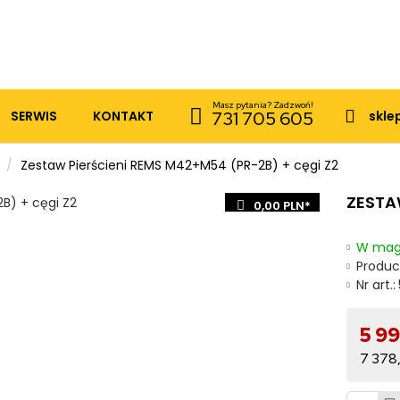
Masz pytania? Zadzwoń!
SERWIS
KONTAKT
731 705 605
skle
Zestaw Pierścieni REMS M42+M54 (PR-2B) + cęgi Z2
ZESTA
0,00 PLN*
W mag
Produc
Nr art.:
5 9
7 378