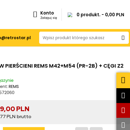
Konto
0 produkt. - 0,00 PLN
Zaloguj się
p@retrostar.pl
W PIERŚCIENI REMS M42+M54 (PR-2B) + CĘGI Z2
azynie
ent:
REMS
572060
99,00 PLN
,77 PLN