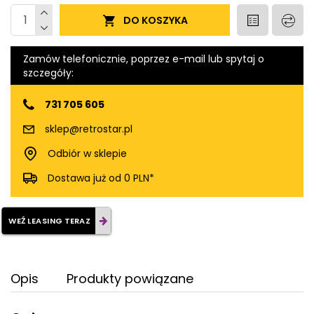
DO KOSZYKA
Zamów telefonicznie, poprzez e-mail lub spytaj o
szczegóły:
731 705 605
sklep@retrostar.pl
Odbiór w sklepie
Dostawa już od 0 PLN*
WEŹ LEASING TERAZ
Opis
Produkty powiązane