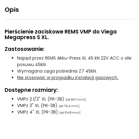
Opis
Pierścienie zaciskowe REMS VMP do Viega
Megapress S XL.
Zastosowanie:
Napęd przez REMS Akku-Press XL 45 kN 22V ACC o sile
posuwu 45kN.
Wymagana cęga pośrednia Z7 45kN.
Nie stosować w przypadku instalacji gazowych.
Dostępne rozmiary:
VMPz 2.1/2" XL (PR-3B)
;
(od 66,7 mm)
VMPz 3" XL (PR-3B)
;
(od 79,4 mm)
VMPz 4" XL (PR-3B)
;
(od 104,8 mm)