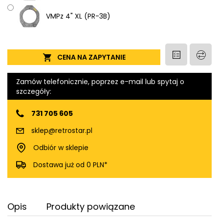
VMPz 4" XL (PR-3B)
CENA NA ZAPYTANIE
Zamów telefonicznie, poprzez e-mail lub spytaj o
szczegóły:
731 705 605
sklep@retrostar.pl
Odbiór w sklepie
Dostawa już od 0 PLN*
Opis
Produkty powiązane