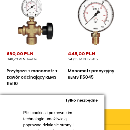
690,00 PLN
445,00 PLN
848,70 PLN
547,35 PLN
Przyłącze + manometr +
Manometr precyzyjny
zawór odcinający REMS
REMS 115045
115110
Tylko niezbędne
Pliki cookies i pokrewne im
Obsługa klienta
technologie umożliwiają
poprawne działanie strony i