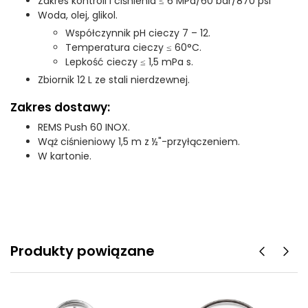
Zakres kontroli i ciśnienia ≤ 6 MPa/60 bar/870 psi
Woda, olej, glikol.
Współczynnik pH cieczy 7 – 12.
Temperatura cieczy ≤ 60°C.
Lepkość cieczy ≤ 1,5 mPa s.
Zbiornik 12 L ze stali nierdzewnej.
Zakres dostawy:
REMS Push 60 INOX.
Wąż ciśnieniowy 1,5 m z ½"-przyłączeniem.
W kartonie.
Produkty powiązane