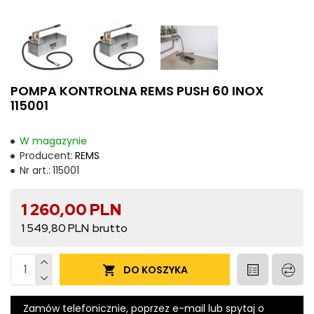
POMPA KONTROLNA REMS PUSH 60 INOX
115001
W magazynie
Producent:
REMS
Nr art.:
115001
1 260,00 PLN
1 549,80 PLN
DO KOSZYKA
Zamów telefonicznie, poprzez e-mail lub spytaj o