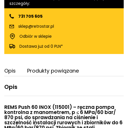
szczegóły:
731 705 605
sklep@retrostar.pl
Odbiór w sklepie
Dostawa już od 0 PLN*
Opis
Produkty powiązane
Opis
REMS Push 60 INOX (115001) – ręczna pompa
kontrolna z manometrem, p ≤ 6 MPa/60 bar/
870 psi, do sprawdzania na ciśnienie i
szczelność instalacji rurowych i zbiorników do 6
MPa/60 bar/870 psi.
Zbiornik ze stali