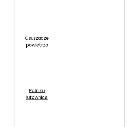
Osuszacze
powietrza
Palniki i
lutownice