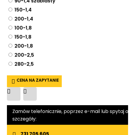
90-1,4 szablasty
150-1,4
200-1,4
100-1,8
150-1,8
200-1,8
200-2,5
280-2,5
CENA NA ZAPYTANIE
Zamów telefonicznie, poprzez e-mail lub spytaj o
szczegóły:
731 705 605