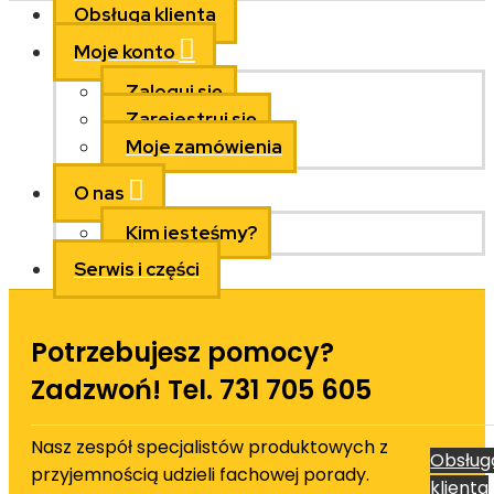
Obsługa klienta
Moje konto
Zaloguj się
Zarejestruj się
Moje zamówienia
O nas
Kim jesteśmy?
Serwis i części
Potrzebujesz pomocy?
Zadzwoń! Tel. 731 705 605
Nasz zespół specjalistów produktowych z
Obsług
przyjemnością udzieli fachowej porady.
klienta