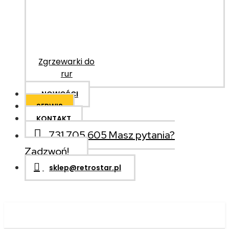
Zgrzewarki do
rur
NOWOŚCI
SERWIS
KONTAKT
731 705 605
Masz pytania?
Zadzwoń!
sklep@retrostar.pl