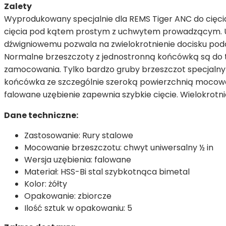
Zalety
Wyprodukowany specjalnie dla REMS Tiger ANC do cięcia
cięcia pod kątem prostym z uchwytem prowadzącym. U
dźwigniowemu pozwala na zwielokrotnienie docisku podcz
Normalne brzeszczoty z jednostronną końcówką są do t
zamocowania. Tylko bardzo gruby brzeszczot specjalny 
końcówka ze szczególnie szeroką powierzchnią mocowa
falowane uzębienie zapewnia szybkie cięcie. Wielokrotni
Dane techniczne:
Zastosowanie: Rury stalowe
Mocowanie brzeszczotu: chwyt uniwersalny ½ in
Wersja uzębienia: falowane
Materiał: HSS-Bi stal szybkotnąca bimetal
Kolor: żółty
Opakowanie: zbiorcze
Ilość sztuk w opakowaniu: 5