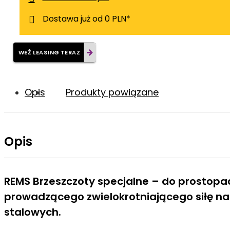
Dostawa już od 0 PLN*
WEŹ LEASING TERAZ
Opis
Produkty powiązane
Opis
REMS Brzeszczoty specjalne – do prostopa
prowadzącego zwielokrotniającego siłę na
stalowych.