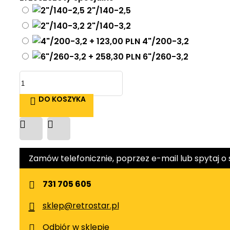
2"/140-2,5
2"/140-3,2
4"/200-3,2
6"/260-3,2
DO KOSZYKA
Zamów telefonicznie, poprzez e-mail lub spytaj o 
731 705 605
sklep@retrostar.pl
Odbiór w sklepie