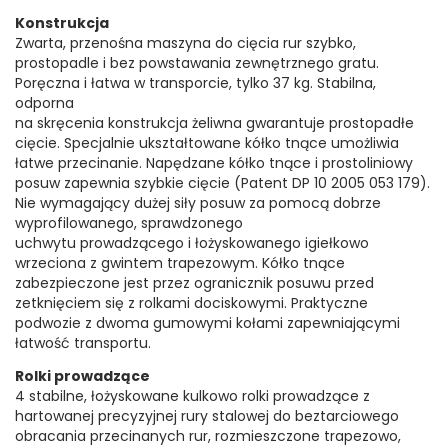
Konstrukcja
Zwarta, przenośna maszyna do cięcia rur szybko,
prostopadle i bez powstawania zewnętrznego gratu.
Poręczna i łatwa w transporcie, tylko 37 kg. Stabilna,
odporna
na skręcenia konstrukcja żeliwna gwarantuje prostopadłe
cięcie. Specjalnie ukształtowane kółko tnące umożliwia
łatwe przecinanie. Napędzane kółko tnące i prostoliniowy
posuw zapewnia szybkie cięcie (Patent DP 10 2005 053 179).
Nie wymagający dużej siły posuw za pomocą dobrze
wyprofilowanego, sprawdzonego
uchwytu prowadzącego i łożyskowanego igiełkowo
wrzeciona z gwintem trapezowym. Kółko tnące
zabezpieczone jest przez ogranicznik posuwu przed
zetknięciem się z rolkami dociskowymi. Praktyczne
podwozie z dwoma gumowymi kołami zapewniającymi
łatwość transportu.
Rolki prowadzące
4 stabilne, łożyskowane kulkowo rolki prowadzące z
hartowanej precyzyjnej rury stalowej do beztarciowego
obracania przecinanych rur, rozmieszczone trapezowo,