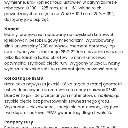
wymienne. Brak konieczności ustawień w całym zakresie
roboczym Ø 100 – 225 mm, Ø 4 – 6". Wkład rolek
prowadzących do cięcia rur Ø 40 – 100 mm, Ø 1½ – 3½",
dostępny jako osprzęt.
Napęd
Mocny, precyzyjnie mocowany na łożyskach kulkowych i
igiełkowych, bezobsługowy mechanizm. Wypróbowany
silnik uniwersalny 1200 W. Wysoki moment obrotowy, np.
rura z tworzywa sztucznego PE Ø 220mm przecina w czasie
tylko 15s. Idealna liczba obrotów 115 min-1 umożliwia
optymalną szybkość cięcia rury. Wygodny w użyciu, nożny
wyłącznik bezpieczeństwa gwarantujący pewność pracy.
Kółka tnące REMS
Niemiecka najwyższa jakość. Kółka tnące o różnej geometrii
ostrzy dopasowane są zarówno do mocy maszyny REMS
DueCento jak i do przecinanych materiałów, umożliwiając
szybkie cięcie bez powstawania zewnętrznego gratu.
Wykonane z niezawodnej, specjalnie hartowanej, ciągliwo-
twardej stali nożowej REMS gwarantują długą trwałość.
Podpory rury
Podpory rury, o regulowanej wysokości, do rur Ø 40 – 100