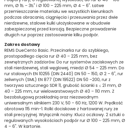
mm, Ø 1½ – 3½" i Ø 100 – 225 mm, Ø 4 – 6". Łatwe
przemieszczanie materiału we wszystkich kierunkach
podczas obracania, ciągnięcia i przesuwania przez dwie
nierdzewne, stalowe kulki ułożyskowane w obudowie
zabezpieczonej przed korozją. Bezpieczne prowadzenie
długich rur poprzez zastosowanie kilku podpór.
Zakres dostawy
REMS DueCento Basic. Przecinarka rur do szybkiego,
prostopadłego cięcia rur Ø 40 – 225 mm, bez
zewnętrznych zadziorów. Do rur systemów zaciskowych ze
stali nierdzewnej, stali węglowej, miedzi Ø 54 – 225 mm. Do
rur stalowych EN 10255 (DIN 2440) DN 50 – 150, Ø 2 – 6", rur
żeliwnych (SML) EN 877 (DIN 19522) DN 50 –200, rur z
tworzywa sztucznego SDR 11, grubość ścianki s ≤ 21 mm, Ø
40 – 225 mm, rur wielowarstwowych Ø 40 – 110 mm. Z
bezobsługową przekładnią oraz niezawodnym
uniwersalnym silnikiem 230 V, 50 – 60 Hz, 1200 W. Prędkość
obrotowa 115 min-1. Rolki dociskowe z hartowanej rury ze
stali precyzyjnej. Wyłącznik nożny. Klucz oczkowy. 2 sztuki o
regulowanych wysokościach podpór rur Ø 100 – 225 mm, Ø
4 – 6". W kartonie.