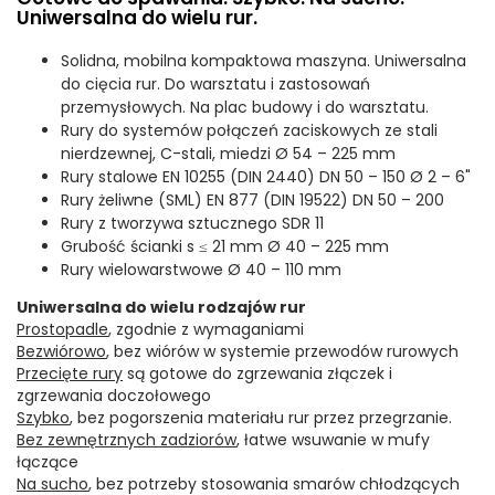
Uniwersalna do wielu rur.
Solidna, mobilna kompaktowa maszyna. Uniwersalna
do cięcia rur. Do warsztatu i zastosowań
przemysłowych. Na plac budowy i do warsztatu.
Rury do systemów połączeń zaciskowych ze stali
nierdzewnej, C-stali, miedzi Ø 54 – 225 mm
Rury stalowe EN 10255 (DIN 2440) DN 50 – 150 Ø 2 – 6"
Rury żeliwne (SML) EN 877 (DIN 19522) DN 50 – 200
Rury z tworzywa sztucznego SDR 11
Grubość ścianki s ≤ 21 mm Ø 40 – 225 mm
Rury wielowarstwowe Ø 40 – 110 mm
Uniwersalna do wielu rodzajów rur
Prostopadle
, zgodnie z wymaganiami
Bezwiórowo
, bez wiórów w systemie przewodów rurowych
Przecięte rury
są gotowe do zgrzewania złączek i
zgrzewania doczołowego
Szybko
, bez pogorszenia materiału rur przez przegrzanie.
Bez zewnętrznych zadziorów
, łatwe wsuwanie w mufy
łączące
Na sucho
, bez potrzeby stosowania smarów chłodzących