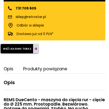
731 705 605
sklep@retrostar.pl
Odbiór w sklepie
Dostawa już od 0 PLN*
WEŹ LEASING TERAZ
Opis
Produkty powiązane
Opis
REMS DueCento - maszyna do cięcia rur - cięcie
do Ø 225 mm. Prostopadle. Bezwiórowo.
Gotowe do spawania. Szybko. Na sucho.