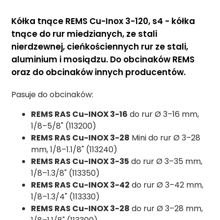
Kółka tnące REMS Cu-Inox 3-120, s4 - kółka
tnące do rur miedzianych, ze stali
nierdzewnej, cieńkościennych rur ze stali,
aluminium i mosiądzu. Do obcinaków REMS
oraz do obcinaków innych producentów.
Pasuje do obcinaków:
REMS RAS Cu-INOX 3-16
do rur Ø 3–16 mm,
1/8–5/8" (113200)
REMS RAS Cu-INOX 3-28
Mini do rur Ø 3–28
mm, 1/8–1.1/8" (113240)
REMS RAS Cu-INOX 3-35
do rur Ø 3–35 mm,
1/8–1.3/8" (113350)
REMS RAS Cu-INOX 3-42
do rur Ø 3–42 mm,
1/8–1.3/4" (113330)
REMS RAS Cu-INOX 3-28
do rur Ø 3–28 mm,