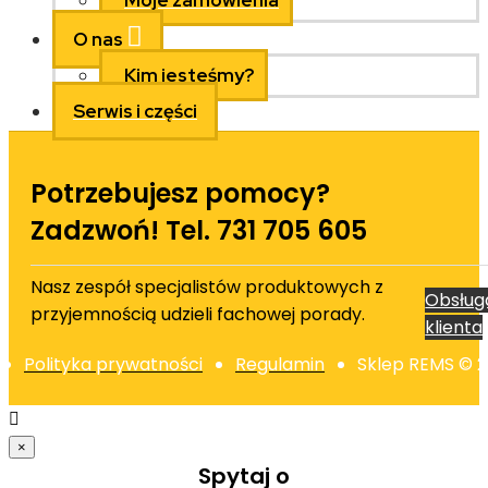
Moje zamówienia
O nas
Kim jesteśmy?
Serwis i części
Potrzebujesz pomocy?
Zadzwoń! Tel. 731 705 605
Nasz zespół specjalistów produktowych z
Obsług
przyjemnością udzieli fachowej porady.
klienta
Polityka prywatności
Regulamin
Sklep REMS © 
×
Spytaj o