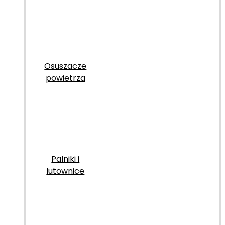
Osuszacze
powietrza
Palniki i
lutownice