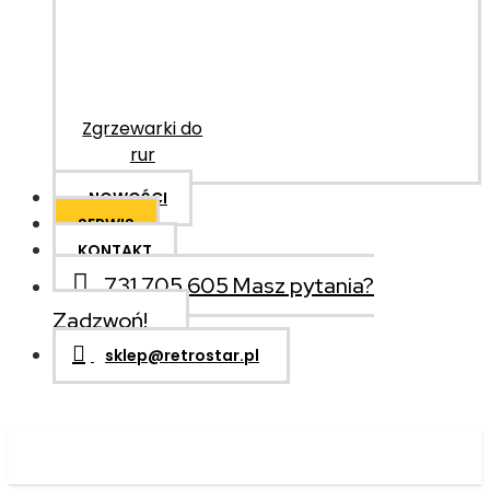
Zgrzewarki do
rur
NOWOŚCI
SERWIS
KONTAKT
731 705 605
Masz pytania?
Zadzwoń!
sklep@retrostar.pl