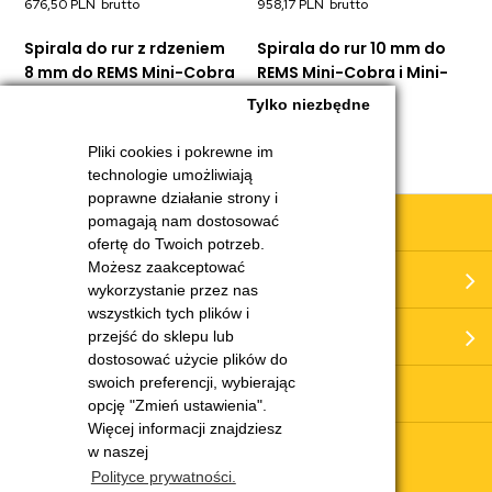
676,50 PLN
958,17 PLN
Spirala do rur z rdzeniem
Spirala do rur 10 mm do
8 mm do REMS Mini-Cobra
REMS Mini-Cobra i Mini-
i Mini-Cobra S
Cobra S
Tylko niezbędne
Pliki cookies i pokrewne im
technologie umożliwiają
poprawne działanie strony i
Obsługa klienta
pomagają nam dostosować
ofertę do Twoich potrzeb.
Możesz zaakceptować
Moje konto
wykorzystanie przez nas
wszystkich tych plików i
O nas
przejść do sklepu lub
dostosować użycie plików do
swoich preferencji, wybierając
Serwis i części
opcję "Zmień ustawienia".
Więcej informacji znajdziesz
w naszej
Potrzebujesz pomocy?
Polityce prywatności.