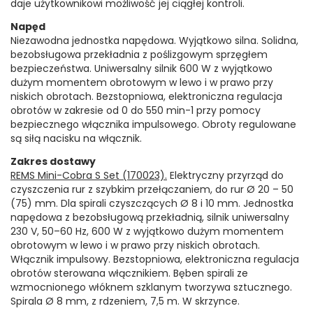
daje użytkownikowi możliwość jej ciągłej kontroli.
Napęd
Niezawodna jednostka napędowa. Wyjątkowo silna. Solidna,
bezobsługowa przekładnia z poślizgowym sprzęgłem
bezpieczeństwa. Uniwersalny silnik 600 W z wyjątkowo
dużym momentem obrotowym w lewo i w prawo przy
niskich obrotach. Bezstopniowa, elektroniczna regulacja
obrotów w zakresie od 0 do 550 min-1 przy pomocy
bezpiecznego włącznika impulsowego. Obroty regulowane
są siłą nacisku na włącznik.
Zakres dostawy
REMS Mini-Cobra S Set (170023).
Elektryczny przyrząd do
czyszczenia rur z szybkim przełączaniem, do rur Ø 20 – 50
(75) mm. Dla spirali czyszczących Ø 8 i 10 mm. Jednostka
napędowa z bezobsługową przekładnią, silnik uniwersalny
230 V, 50–60 Hz, 600 W z wyjątkowo dużym momentem
obrotowym w lewo i w prawo przy niskich obrotach.
Włącznik impulsowy. Bezstopniowa, elektroniczna regulacja
obrotów sterowana włącznikiem. Bęben spirali ze
wzmocnionego włóknem szklanym tworzywa sztucznego.
Spirala Ø 8 mm, z rdzeniem, 7,5 m. W skrzynce.