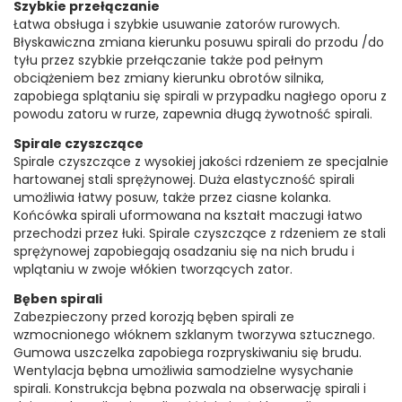
Szybkie przełączanie
Łatwa obsługa i szybkie usuwanie zatorów rurowych.
Błyskawiczna zmiana kierunku posuwu spirali do przodu /do
tyłu przez szybkie przełączanie także pod pełnym
obciążeniem bez zmiany kierunku obrotów silnika,
zapobiega splątaniu się spirali w przypadku nagłego oporu z
powodu zatoru w rurze, zapewnia długą żywotność spirali.
Spirale czyszczące
Spirale czyszczące z wysokiej jakości rdzeniem ze specjalnie
hartowanej stali sprężynowej. Duża elastyczność spirali
umożliwia łatwy posuw, także przez ciasne kolanka.
Końcówka spirali uformowana na kształt maczugi łatwo
przechodzi przez łuki. Spirale czyszczące z rdzeniem ze stali
sprężynowej zapobiegają osadzaniu się na nich brudu i
wplątaniu w zwoje włókien tworzących zator.
Bęben spirali
Zabezpieczony przed korozją bęben spirali ze
wzmocnionego włóknem szklanym tworzywa sztucznego.
Gumowa uszczelka zapobiega rozpryskiwaniu się brudu.
Wentylacja bębna umożliwia samodzielne wysychanie
spirali. Konstrukcja bębna pozwala na obserwację spirali i