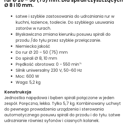
rur Ø 20 – 50 (75) mm. Dla spirali czyszczących
Ø 8 i 10 mm.
Łatwe i szybkie zastosowania do udrożniania rur w
kuchni, łazience, toalecie. Do szybkiego usuwania
zatorów w rurach.
Błyskawiczna zmiana kierunku posuwu spirali do
przodu /do tyłu przez szybkie przełączanie.
Niemiecka jakość
Do rur Ø 20 – 50 (75) mm
Do spirali Ø 8, 10 mm
Prędkość obrotowa: 0 - 550 min¯¹
Silnik uniwersalny 230 V, 50–60 Hz
Moc: 600 W
Waga: 5,2 kg
Konstrukcja
Jednostka napędowa i bęben spirali połączone w jeden
zespół. Poręczna, lekka. Tylko 5,7 kg. Kombinowany uchwyt
do pewnego prowadzenia urządzenia i sterowania
automatycznego posuwu spirali do przodu i do tyłu. Łatwe
udrożnianie również syfonów i ciasnych kolanek.