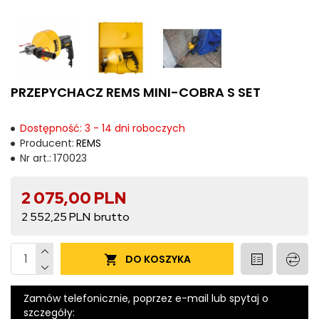
PRZEPYCHACZ REMS MINI-COBRA S SET
Dostępność: 3 - 14 dni roboczych
Producent:
REMS
Nr art.:
170023
2 075,00 PLN
2 552,25 PLN
DO KOSZYKA
Zamów telefonicznie, poprzez e-mail lub spytaj o
szczegóły: