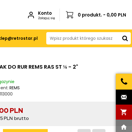
Konto
0 produkt. - 0,00 PLN
Zaloguj się
klep@retrostar.pl
K DO RUR REMS RAS ST ⅛ - 2"
azynie
ent:
REMS
113000
,00 PLN
5 PLN