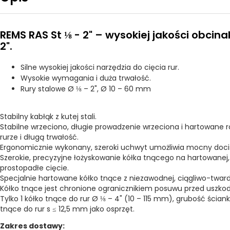
REMS RAS St ⅛ - 2" – wysokiej jakości obcina
2".
Silne wysokiej jakości narzędzia do cięcia rur.
Wysokie wymagania i duża trwałość.
Rury stalowe Ø ⅛ – 2", Ø 10 – 60 mm
Stabilny kabłąk z kutej stali.
Stabilne wrzeciono, długie prowadzenie wrzeciona i hartowane 
rurze i długą trwałość.
Ergonomicznie wykonany, szeroki uchwyt umożliwia mocny doci
Szerokie, precyzyjne łożyskowanie kółka tnącego na hartowanej
prostopadłe cięcie.
Specjalnie hartowane kółko tnące z niezawodnej, ciągliwo-tward
Kółko tnące jest chronione ogranicznikiem posuwu przed uszkod
Tylko 1 kółko tnące do rur Ø ⅛ – 4" (10 – 115 mm), grubość ścia
tnące do rur s ≤ 12,5 mm jako osprzęt.
Zakres dostawy: