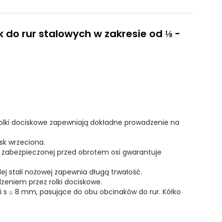
k do rur stalowych w zakresie od ⅛ -
rolki dociskowe zapewniają dokładne prowadzenie na
sk wrzeciona.
, zabezpieczonej przed obrotem osi gwarantuje
ej stali nożowej zapewnia długą trwałość.
zeniem przez rolki dociskowe.
nki s ≤ 8 mm, pasujące do obu obcinaków do rur. Kółko