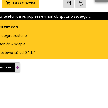
DO KOSZYKA
 telefonicznie, poprzez e-mail lub spytaj o szczegóły:
31 705 605
klep@retrostar.pl
dbiór w sklepie
Dostawa już od 0 PLN*
NG TERAZ