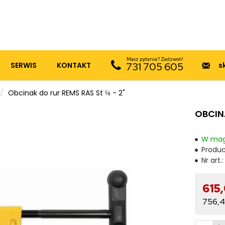
Masz pytania? Zadzwoń!
SERWIS
KONTAKT
731 705 605
s
Obcinak do rur REMS RAS St ⅛ - 2"
OBCINA
W mag
Produc
Nr art.:
615
756,4