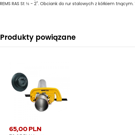
REMS RAS St ⅛ - 2". Obciank do rur stalowych z kółkiem tnącym. 
Produkty powiązane
65,00 PLN