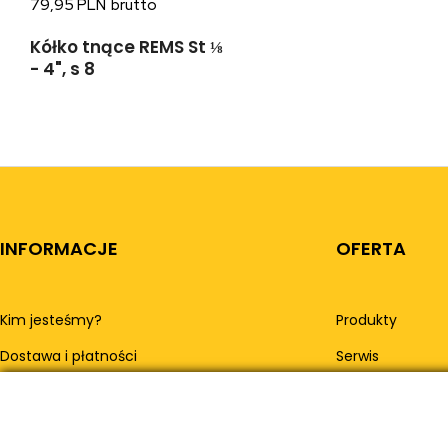
79,95 PLN
Kółko tnące REMS St ⅛
- 4", s 8
INFORMACJE
OFERTA
Kim jesteśmy?
Produkty
Dostawa i płatności
Serwis
Leasing
Serwis