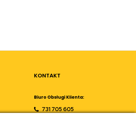
KONTAKT
Biuro Obsługi Klienta:
731 705 605
sklep@retrostar.pl
Formularz kontaktowy