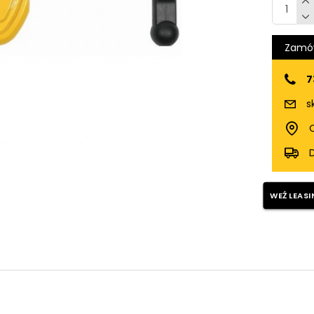
Zamów
7
s
O
WEŹ LEASI