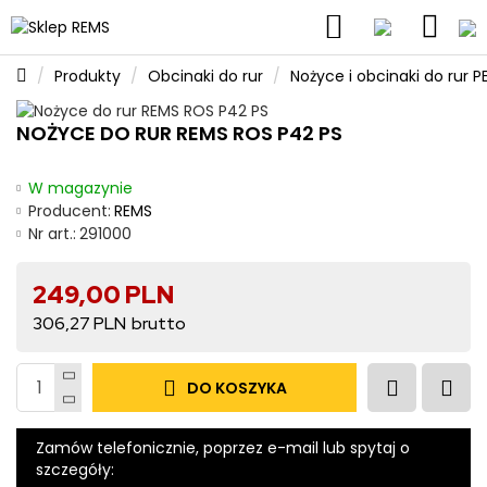
Produkty
Obcinaki do rur
Nożyce i obcinaki do rur P
NOŻYCE DO RUR REMS ROS P42 PS
W magazynie
Producent:
REMS
Nr art.:
291000
249,00 PLN
306,27 PLN
DO KOSZYKA
Zamów telefonicznie, poprzez e-mail lub spytaj o
szczegóły: