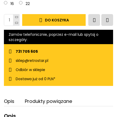
16
22
DO KOSZYKA
Zamów telefonicznie, poprzez e-mail lub spytaj o
szczegóły:
731 705 605
sklep@retrostar.pl
Odbiór w sklepie
Dostawa już od 0 PLN*
Opis
Produkty powiązane
Opis